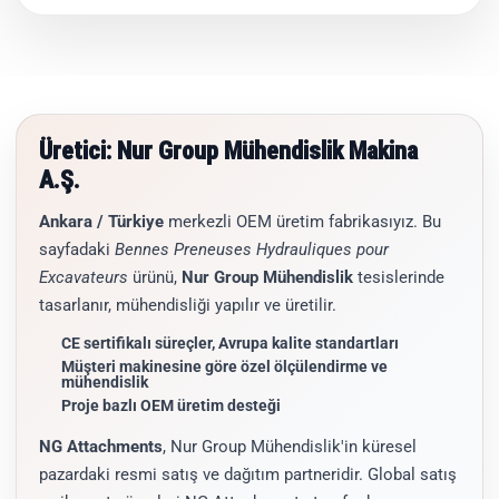
Üretici: Nur Group Mühendislik Makina
A.Ş.
Ankara / Türkiye
merkezli OEM üretim fabrikasıyız. Bu
sayfadaki
Bennes Preneuses Hydrauliques pour
Excavateurs
ürünü,
Nur Group Mühendislik
tesislerinde
tasarlanır, mühendisliği yapılır ve üretilir.
CE sertifikalı süreçler, Avrupa kalite standartları
Müşteri makinesine göre özel ölçülendirme ve
mühendislik
Proje bazlı OEM üretim desteği
NG Attachments
, Nur Group Mühendislik'in küresel
pazardaki resmi satış ve dağıtım partneridir. Global satış