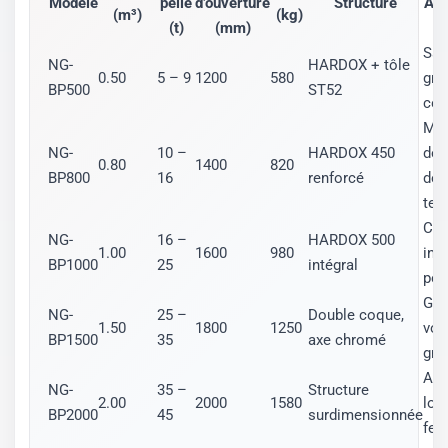
Modèle
pelle
d’ouverture
Structure
App
(m³)
(kg)
(t)
(mm)
Sab
NG-
HARDOX + tôle
0.50
5 – 9
1200
580
grav
BP500
ST52
co
Mat
NG-
10 –
HARDOX 450
de
0.80
1400
820
BP800
16
renforcé
dém
terr
Cha
NG-
16 –
HARDOX 500
1.00
1600
980
inte
BP1000
25
intégral
por
Gra
NG-
25 –
Double coque,
1.50
1800
1250
vol
BP1500
35
axe chromé
gra
App
NG-
35 –
Structure
2.00
2000
1580
lou
BP2000
45
surdimensionnée
ferr