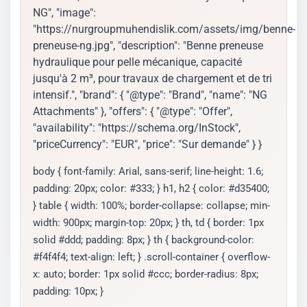
NG", "image":
"https://nurgroupmuhendislik.com/assets/img/benne-
preneuse-ng.jpg", "description": "Benne preneuse
hydraulique pour pelle mécanique, capacité
jusqu'à 2 m³, pour travaux de chargement et de tri
intensif.", "brand": { "@type": "Brand", "name": "NG
Attachments" }, "offers": { "@type": "Offer",
"availability": "https://schema.org/InStock",
"priceCurrency": "EUR", "price": "Sur demande" } }
body { font-family: Arial, sans-serif; line-height: 1.6;
padding: 20px; color: #333; } h1, h2 { color: #d35400;
} table { width: 100%; border-collapse: collapse; min-
width: 900px; margin-top: 20px; } th, td { border: 1px
solid #ddd; padding: 8px; } th { background-color:
#f4f4f4; text-align: left; } .scroll-container { overflow-
x: auto; border: 1px solid #ccc; border-radius: 8px;
padding: 10px; }