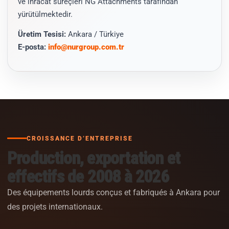
ve ihracat süreçleri NG Attachments tarafından
yürütülmektedir.
Üretim Tesisi:
Ankara / Türkiye
E-posta:
info@nurgroup.com.tr
CROISSANCE D’ENTREPRISE
Production, exportation et
effectifs de 2008 à 2026
Des équipements lourds conçus et fabriqués à Ankara pour
des projets internationaux.