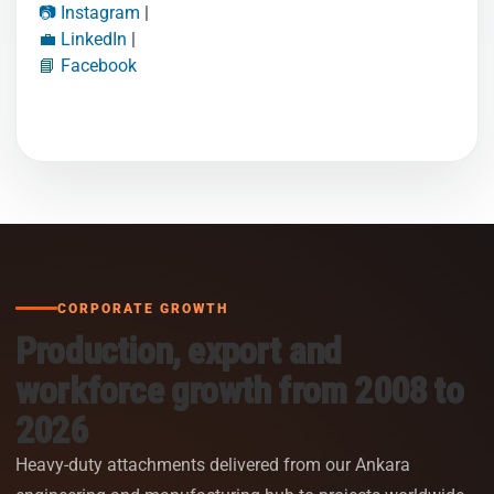
📷 Instagram
|
💼 LinkedIn
|
📘 Facebook
CORPORATE GROWTH
Production, export and
workforce growth from 2008 to
2026
Heavy-duty attachments delivered from our Ankara