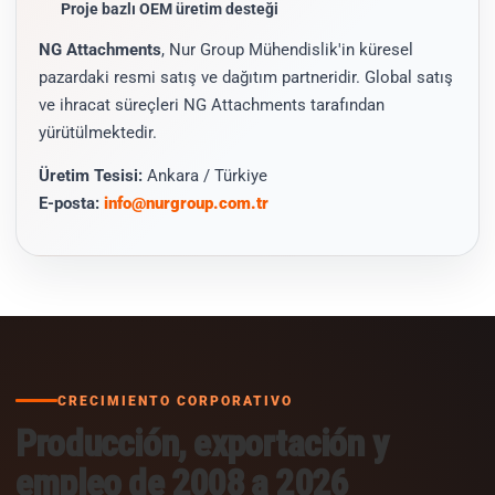
Proje bazlı OEM üretim desteği
NG Attachments
, Nur Group Mühendislik'in küresel
pazardaki resmi satış ve dağıtım partneridir. Global satış
ve ihracat süreçleri NG Attachments tarafından
yürütülmektedir.
Üretim Tesisi:
Ankara / Türkiye
E-posta:
info@nurgroup.com.tr
CRECIMIENTO CORPORATIVO
Producción, exportación y
empleo de 2008 a 2026