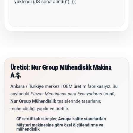
yüklendi (JS sona alındı)"); });
Üretici: Nur Group Mühendislik Makina
A.Ş.
Ankara / Türkiye
merkezli OEM üretim fabrikasıyız. Bu
sayfadaki
Pinzas Mecánicas para Excavadoras
ürünü,
Nur Group Mühendislik
tesislerinde tasarlanır,
mühendisliği yapılır ve üretilir.
CE sertifikalı süreçler, Avrupa kalite standartları
Müşteri makinesine göre özel ölçülendirme ve
mühendislik