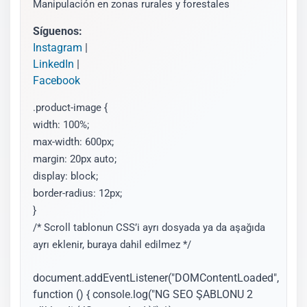
Manipulación en zonas rurales y forestales
Síguenos:
Instagram
|
LinkedIn
|
Facebook
.product-image {
width: 100%;
max-width: 600px;
margin: 20px auto;
display: block;
border-radius: 12px;
}
/* Scroll tablonun CSS’i ayrı dosyada ya da aşağıda
ayrı eklenir, buraya dahil edilmez */
document.addEventListener("DOMContentLoaded",
function () { console.log("NG SEO ŞABLONU 2