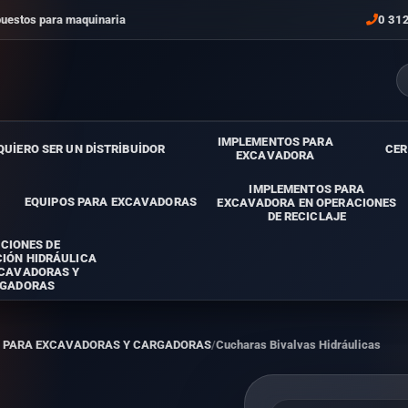
puestos para maquinaria
0 31
IMPLEMENTOS PARA
QUİERO SER UN DİSTRİBUİDOR
CER
EXCAVADORA
IMPLEMENTOS PARA
EQUIPOS PARA EXCAVADORAS
EXCAVADORA EN OPERACIONES
DE RECICLAJE
CIONES DE
IÓN HIDRÁULICA
XCAVADORAS Y
GADORAS
A PARA EXCAVADORAS Y CARGADORAS
Cucharas Bivalvas Hidráulicas