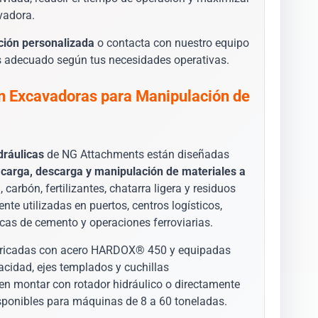
vadora.
ación personalizada
o contacta con nuestro equipo
s adecuado según tus necesidades operativas.
n Excavadoras para Manipulación de
dráulicas
de NG Attachments están diseñadas
e
carga, descarga y manipulación de materiales a
carbón, fertilizantes, chatarra ligera y residuos
nte utilizadas en puertos, centros logísticos,
ricas de cemento y operaciones ferroviarias.
bricadas con acero HARDOX® 450 y equipadas
acidad, ejes templados y cuchillas
en montar con rotador hidráulico o directamente
isponibles para máquinas de 8 a 60 toneladas.