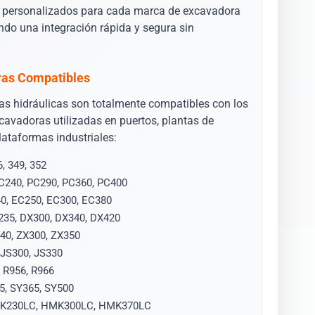
 personalizados para cada marca de excavadora
ndo una integración rápida y segura sin
ras Compatibles
as hidráulicas son totalmente compatibles con los
cavadoras utilizadas en puertos, plantas de
plataformas industriales:
6, 349, 352
C240, PC290, PC360, PC400
0, EC250, EC300, EC380
235, DX300, DX340, DX420
40, ZX300, ZX350
 JS300, JS330
 R956, R966
5, SY365, SY500
K230LC, HMK300LC, HMK370LC