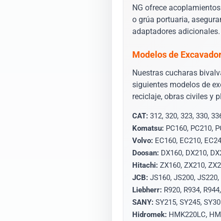
NG ofrece acoplamientos
o grúa portuaria, asegura
adaptadores adicionales.
Modelos de Excavado
Nuestras cucharas bivalv
siguientes modelos de ex
reciclaje, obras civiles y 
CAT:
312, 320, 323, 330, 33
Komatsu:
PC160, PC210, P
Volvo:
EC160, EC210, EC24
Doosan:
DX160, DX210, DX
Hitachi:
ZX160, ZX210, ZX2
JCB:
JS160, JS200, JS220,
Liebherr:
R920, R934, R944,
SANY:
SY215, SY245, SY30
Hidromek:
HMK220LC, HM