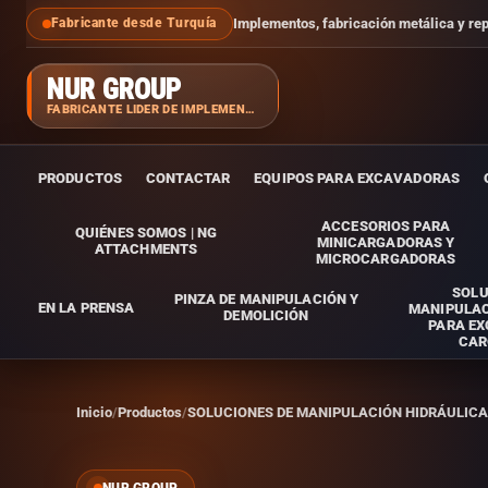
Implementos, fabricación metálica y re
Fabricante desde Turquía
NUR GROUP
FABRICANTE LÍDER DE IMPLEMENTOS
PRODUCTOS
CONTACTAR
EQUIPOS PARA EXCAVADORAS
ACCESORIOS PARA
QUIÉNES SOMOS | NG
MINICARGADORAS Y
ATTACHMENTS
MICROCARGADORAS
SOLU
PINZA DE MANIPULACIÓN Y
EN LA PRENSA
MANIPULAC
DEMOLICIÓN
PARA E
CAR
Inicio
Productos
SOLUCIONES DE MANIPULACIÓN HIDRÁULIC
NUR GROUP