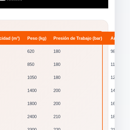
idad (m³)
Peso (kg)
Presión de Trabajo (bar)
Anchura 
620
180
980
850
180
1120
1050
180
1250
1400
200
1420
1800
200
1600
2400
210
1800
3300
220
2100