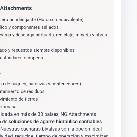
G Attachments
cero antidesgaste (Hardox o equivalente)
áulico y componentes sellados
arga y descarga portuaria, reciclaje, minería y obras
zado y repuestos siempre disponibles
 estándares europeos
s
rga de buques, barcazas y contenedores)
tratamiento de residuos
imiento de tierras
 biomasa
lidada en más de 30 países, NG Attachments
o de
soluciones de agarre hidráulico confiables
Nuestras cucharas bivalvas son la opción ideal
vidad, reducir el tiempo de operación y maximizar