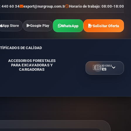
2 440 60 34
export@nurgroup.com.tr
Horario de trabajo: 08:00-18:00
WhatsApp
Solicitar Oferta
App Store
Google Play
TİFİCADOS DE CALİDAD
ACCESORIOS FORESTALES
PARA EXCAVADORAS Y
IDIOMA
🇪🇸
ES
CARGADORAS