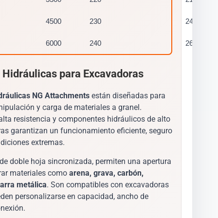
4500
230
2400
6000
240
2600
 Hidráulicas para Excavadoras
idráulicas NG Attachments
están diseñadas para
ipulación y carga de materiales a granel.
lta resistencia y componentes hidráulicos de alto
ras garantizan un funcionamiento eficiente, seguro
ndiciones extremas.
e doble hoja sincronizada, permiten una apertura
rrar materiales como
arena, grava, carbón,
arra metálica
. Son compatibles con excavadoras
eden personalizarse en capacidad, ancho de
onexión.