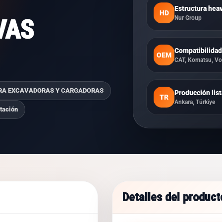
Estructura hea
HD
Nur Group
VAS
Compatibilidad
OEM
CAT, Komatsu, Vol
PARA EXCAVADORAS Y CARGADORAS
Producción list
TR
Ankara, Türkiye
rtación
Detalles del product