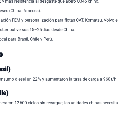
3 × más resistencia al desgaste que acero Q345 chino.
eses (China: 6 meses).
ulación FEM y personalización para flotas CAT, Komatsu, Volvo 
stambul versus 15–25 días desde China.
l para Brasil, Chile y Perú.
o
sil)
nsumo diesel un 22 % y aumentaron la tasa de carga a 960 t/h.
ile)
raron 12 600 ciclos sin recargue; las unidades chinas necesita