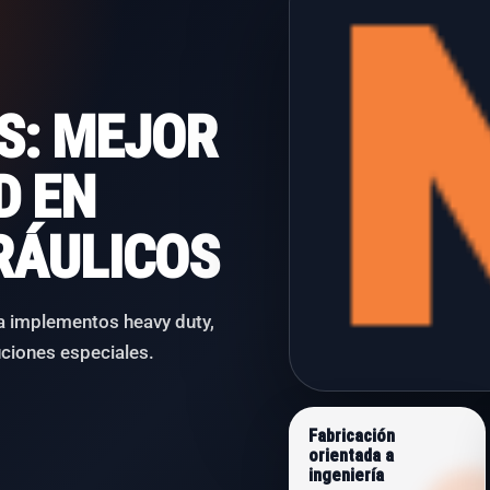
S: MEJOR
D EN
RÁULICOS
ra implementos heavy duty,
uciones especiales.
Fabricación
orientada a
ingeniería