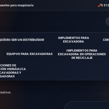
puestos para maquinaria
0 31
IMPLEMENTOS PARA
QUİERO SER UN DİSTRİBUİDOR
CER
EXCAVADORA
IMPLEMENTOS PARA
EQUIPOS PARA EXCAVADORAS
EXCAVADORA EN OPERACIONES
DE RECICLAJE
CIONES DE
IÓN HIDRÁULICA
XCAVADORAS Y
GADORAS
ráulicos