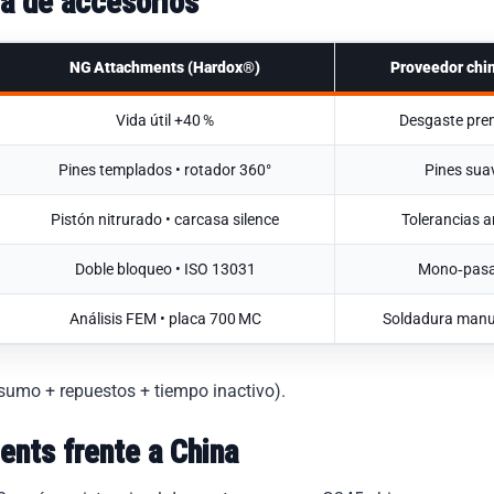
ia de accesorios
NG Attachments (Hardox®)
Proveedor chin
Vida útil +40 %
Desgaste pre
Pines templados • rotador 360°
Pines sua
Pistón nitrurado • carcasa silence
Tolerancias 
Doble bloqueo • ISO 13031
Mono‑pas
Análisis FEM • placa 700 MC
Soldadura manu
sumo + repuestos + tiempo inactivo).
nts frente a China