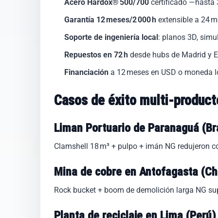
Acero Hardox® 500/700
certificado —hasta 
Garantía 12 meses/2 000 h
extensible a 24 m
Soporte de ingeniería local
: planos 3D, sim
Repuestos en 72 h
desde hubs de Madrid y E
Financiación
a 12 meses en USD o moneda loca
Casos de éxito multi‑product
Liman Portuario de Paranaguá (Bra
Clamshell 18 m³ + pulpo + imán NG redujeron co
Mina de cobre en Antofagasta (Ch
Rock bucket + boom de demolición larga NG supe
Planta de reciclaje en Lima (Perú)