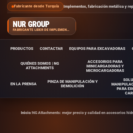
Implementos, fabricación metálica y re
Fabricante desde Turquía
NUR GROUP
FABRICANTE LÍDER DE IMPLEMENTOS
PRODUCTOS
CONTACTAR
EQUIPOS PARA EXCAVADORAS
ACCESORIOS PARA
QUIÉNES SOMOS | NG
MINICARGADORAS Y
ATTACHMENTS
MICROCARGADORAS
SOLU
PINZA DE MANIPULACIÓN Y
EN LA PRENSA
MANIPULAC
DEMOLICIÓN
PARA E
CAR
Inicio
NG Attachments: mejor precio y calidad en accesorios hid