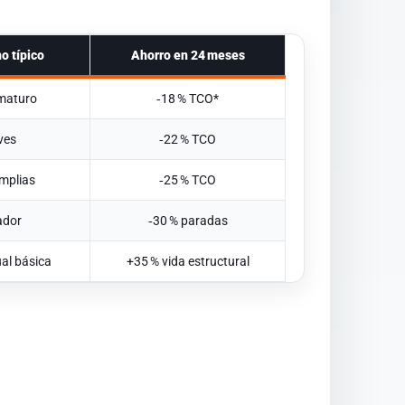
o típico
Ahorro en 24 meses
maturo
‑18 % TCO*
ves
‑22 % TCO
amplias
‑25 % TCO
ador
‑30 % paradas
al básica
+35 % vida estructural