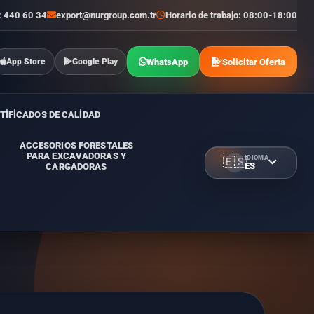
2 440 60 34
export@nurgroup.com.tr
Horario de trabajo: 08:00-18:00
WhatsApp
Solicitar Oferta
App Store
Google Play
TİFİCADOS DE CALİDAD
ACCESORIOS FORESTALES
PARA EXCAVADORAS Y
IDIOMA
🇪🇸
ES
CARGADORAS