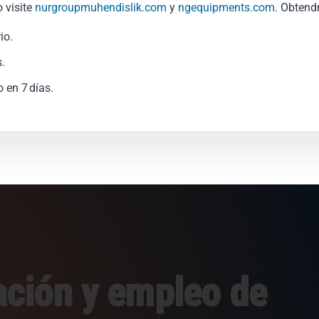
 visite
nurgroupmuhendislik.com
y
ngequipments.com
. Obtend
io.
.
 en 7 días.
ación y empleo de