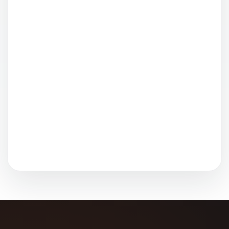
en América Latina
Accesorios para climas
cálidos
Soluciones asequibles
para construcción
Equipos para desarrollo
rural