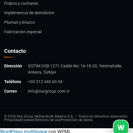
Pulpos y cucharas
Implementos de demolición
Plumas y brazos
Fabricación especial
Contacto
Dirección
OSTİM OSB 1271 Cadde No: 16-18-20, Yenimahalle,
Ankara, Türkiye
Teléfono
+90 312 440 60 34
Correo
info@nurgroup.com.tr
© 2026 Nur Group Mühendislik Makina A.Ş. — Todos los derechos reservados.
Privacidad
Cookies
Términos de uso
Protección de datos
W
WordPress multilingüe
con WPML