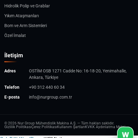
Hidrolik Polip ve Grablar
Yıkım Ataşmanları
Bom ve Arm Sistemleri
Özel İmalat
İletişim
Adres
OSTİM OSB 1271 Cadde No: 16-18-20, Yenimahalle,
Ankara, Türkiye
Telefon
+90 312 440 60 34
E-posta
info@nurgroup.com.tr
© 2026 Nur Group Mühendislik Makina A.Ş. — Tüm hakları saklıdır.
Gizlilik Politikası
Çerez Politikası
Kullanım Şartları
KVKK Aydınlatma Metni
W