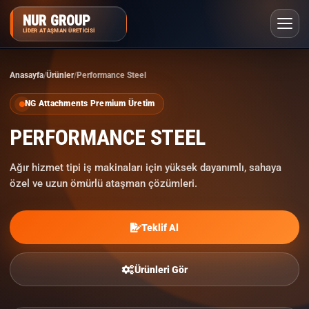
NUR GROUP
LIDER ATAŞMAN ÜRETICISI
Anasayfa
Ürünler
Performance Steel
SIKÇA SORULAN SORULAR
NG Attachments Premium Üretim
PERFORMANCE STEEL
Ağır hizmet tipi iş makinaları için yüksek dayanımlı, sahaya
özel ve uzun ömürlü ataşman çözümleri.
Teklif Al
Ürünleri Gör