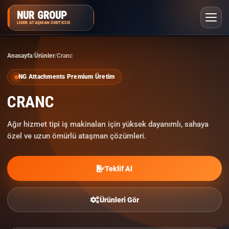
NUR GROUP
LIDER ATAŞMAN ÜRETICISI
Anasayfa
Ürünler
Cranc
SIKÇA SORULAN SORULAR
NG Attachments Premium Üretim
CRANC
Ağır hizmet tipi iş makinaları için yüksek dayanımlı, sahaya
özel ve uzun ömürlü ataşman çözümleri.
Teklif Al
Ürünleri Gör