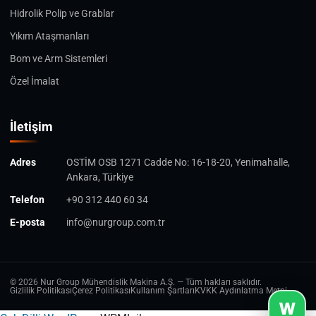
Hidrolik Polip ve Grablar
Yıkım Ataşmanları
Bom ve Arm Sistemleri
Özel İmalat
İletişim
Adres
OSTİM OSB 1271 Cadde No: 16-18-20, Yenimahalle,
Ankara, Türkiye
Telefon
+90 312 440 60 34
E-posta
info@nurgroup.com.tr
© 2026 Nur Group Mühendislik Makina A.Ş. — Tüm hakları saklıdır.
Gizlilik Politikası
Çerez Politikası
Kullanım Şartları
KVKK Aydınlatma Metni
W