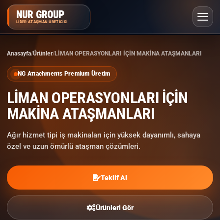
NUR GROUP
LIDER ATAŞMAN ÜRETICISI
Anasayfa
Ürünler
LİMAN OPERASYONLARI İÇİN MAKİNA ATAŞMANLARI
SIKÇA SORULAN SORULAR
NG Attachments Premium Üretim
LİMAN OPERASYONLARI İÇİN
MAKİNA ATAŞMANLARI
Ağır hizmet tipi iş makinaları için yüksek dayanımlı, sahaya
özel ve uzun ömürlü ataşman çözümleri.
Teklif Al
Ürünleri Gör