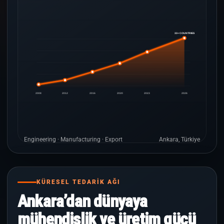
33+ COUNTRIES
2008
2012
2016
2020
2023
2026
Engineering · Manufacturing · Export
Ankara, Türkiye
KÜRESEL TEDARİK AĞI
Ankara’dan dünyaya
mühendislik ve üretim gücü