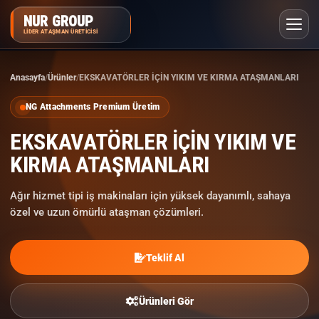
NUR GROUP
LIDER ATAŞMAN ÜRETICISI
Anasayfa
Ürünler
EKSKAVATÖRLER İÇİN YIKIM VE KIRMA ATAŞMANLARI
SIKÇA SORULAN SORULAR
NG Attachments Premium Üretim
EKSKAVATÖRLER İÇİN YIKIM VE
KIRMA ATAŞMANLARI
Ağır hizmet tipi iş makinaları için yüksek dayanımlı, sahaya
özel ve uzun ömürlü ataşman çözümleri.
Teklif Al
Ürünleri Gör