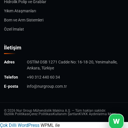
Hidrolik Polip ve Grablar
Yıkım Ataşmanları
Bom ve Arm Sistemleri
Özel İmalat
İletişim
Adres
OSTİM OSB 1271 Cadde No: 16-18-20, Yenimahalle,
Ankara, Türkiye
Telefon
+90 312 440 60 34
E-posta
info@nurgroup.com.tr
© 2026 Nur Group Mühendislik Makina A.Ş. — Tüm hakları saklıdır.
Gizlilik Politikası
Çerez Politikası
Kullanım Şartları
KVKK Aydınlatma Metni
W
Çok Dilli WordPress
WPML ile