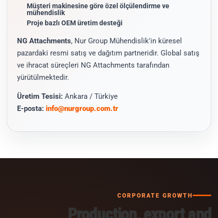
Müşteri makinesine göre özel ölçülendirme ve
mühendislik
Proje bazlı OEM üretim desteği
NG Attachments
, Nur Group Mühendislik'in küresel
pazardaki resmi satış ve dağıtım partneridir. Global satış
ve ihracat süreçleri NG Attachments tarafından
yürütülmektedir.
Üretim Tesisi:
Ankara / Türkiye
E-posta:
info@nurgroup.com.tr
CORPORATE GROWTH
Production, export and