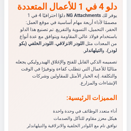
دلو 4 في 1 للأعمال المتعددة
يوفر لك
NG Attachments
دلوًا احترافيًا 4 في 1
مصممًا لأداء أربعة مهام أساسية في موقع العمل:
الحفر، التحميل، التسوية والتفريغ. تم تصنيع هذا الدلو
باستخدام فولاذ عالي المقاومة ويتوافق مع عدة أنواع
من المعدات مثل
اللودر الانزلاقي
،
اللودر الخلفي (بكو
لودر)
، و
التيلهاندلر
.
تصميمه الذكي القابل للفتح والإغلاق الهيدروليكي يجعله
مثاليًا للأعمال التي تتطلب كفاءة وتوفيرًا في الوقت
والتكلفة. إنه الخيار الأمثل للمقاولين وشركات
الإنشاءات والمزارع.
المميزات الرئيسية:
أداء متعدد الوظائف في وحدة واحدة
هيكل معزز مقاوم للتآكل والصدمات
توافق تام مع اللوادر الخلفية والانزلاقية والتيلهاندلر