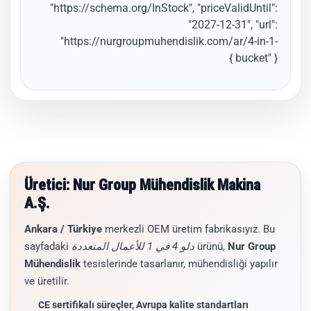
"https://schema.org/InStock", "priceValidUntil":
"2027-12-31", "url":
"https://nurgroupmuhendislik.com/ar/4-in-1-
bucket" } }
Üretici: Nur Group Mühendislik Makina
A.Ş.
Ankara / Türkiye
merkezli OEM üretim fabrikasıyız. Bu
Nur Group
ürünü,
دلو 4 في 1 للأعمال المتعددة
sayfadaki
Mühendislik
tesislerinde tasarlanır, mühendisliği yapılır
ve üretilir.
CE sertifikalı süreçler, Avrupa kalite standartları