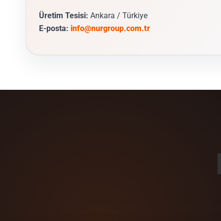
Üretim Tesisi:
Ankara / Türkiye
E-posta:
info@nurgroup.com.tr