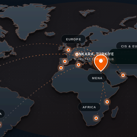
EUROPE
CIS & E
ANKARA, TÜRKİYE
MANUFACTURING HUB
MENA
AFRICA
A