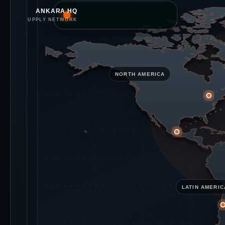
ANKARA HQ
GLOBAL SUPPLY NETWORK
NORTH AMERICA
LATIN AMERIC