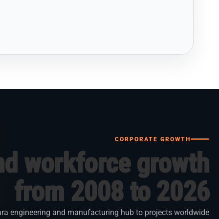
CORPORATE GROWTH
nd workforce growth
from 2008 to 2026
ra engineering and manufacturing hub to projects worldwide.