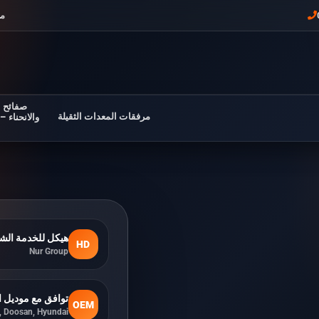
مل
صفائح ف
مرفقات المعدات الثقيلة
والانحناء –
هيكل للخدمة الش
HD
Nur Group
توافق مع موديل ال
OEM
i, Doosan, Hyundai