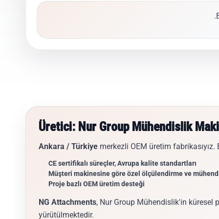
Üretici: Nur Group Mühendislik Mak
Ankara / Türkiye
merkezli OEM üretim fabrikasıyız.
CE sertifikalı süreçler, Avrupa kalite standartları
Müşteri makinesine göre özel ölçülendirme ve mühendi
Proje bazlı OEM üretim desteği
NG Attachments
, Nur Group Mühendislik'in küresel p
yürütülmektedir.