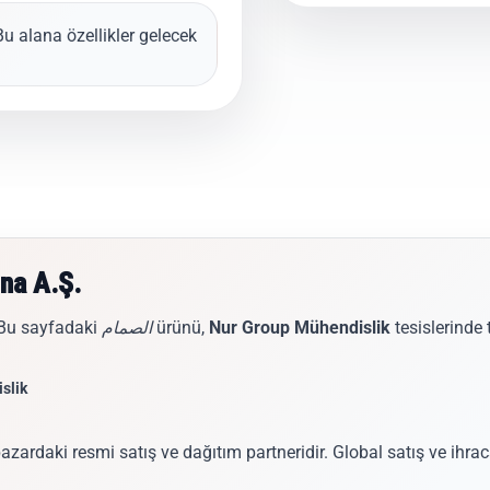
Bu alana özellikler gelecek.
ina A.Ş.
tesislerinde t
Nur Group Mühendislik
ürünü,
الصمام
 Bu sayfadaki
slik
azardaki resmi satış ve dağıtım partneridir. Global satış ve ihr