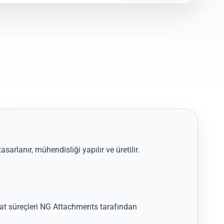
asarlanır, mühendisliği yapılır ve üretilir.
acat süreçleri NG Attachments tarafından