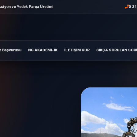
ksiyon ve Yedek Parça Üretimi
0 31
k Başvurusu
NG AKADEMİ-İK
İLETİŞİM KUR
SIKÇA SORULAN SOR