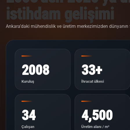
istihdam gelişimi
Ankara’daki mühendislik ve üretim merkezimizden dünyanın fa
2008
33+
Kuruluş
İhracat ülkesi
34
4,500
Çalışan
Üretim alanı / m²