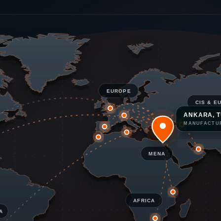
EUROPE
CIS & E
ANKARA, T
MANUFACTU
MENA
AFRICA
A