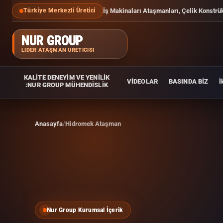
İş Makinaları Ataşmanları, Çelik Konstrü
Türkiye Merkezli Üretici
NUR GROUP
LIDER ATAŞMAN ÜRETICISI
KALİTE DENEYİM VE YENİLİK
VİDEOLAR
BASINDA BİZ
İ
:NUR GROUP MÜHENDİSLİK
Anasayfa
Hidromek Ataşman
Nur Group Kurumsal İçerik