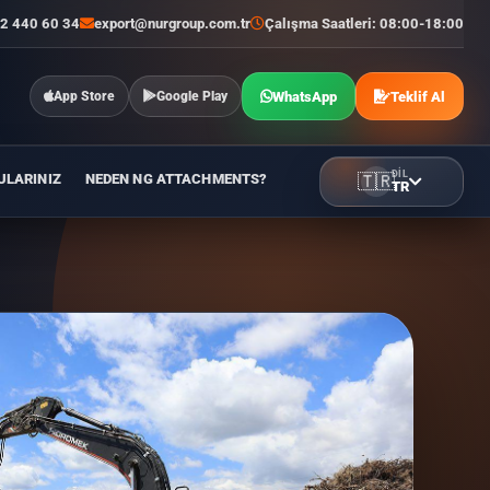
2 440 60 34
export@nurgroup.com.tr
Çalışma Saatleri: 08:00-18:00
WhatsApp
Teklif Al
App Store
Google Play
DIL
ULARINIZ
NEDEN NG ATTACHMENTS?
🇹🇷
TR