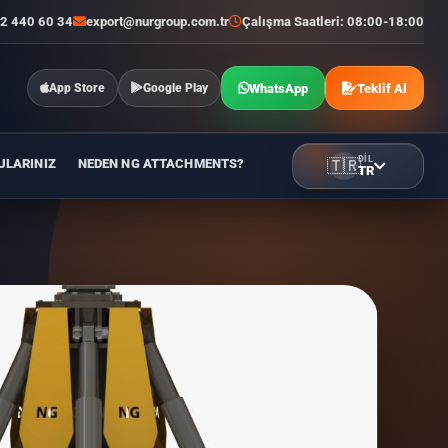
2 440 60 34
export@nurgroup.com.tr
Çalışma Saatleri: 08:00-18:00
WhatsApp
Teklif Al
App Store
Google Play
DIL
ULARINIZ
NEDEN NG ATTACHMENTS?
🇹🇷
TR