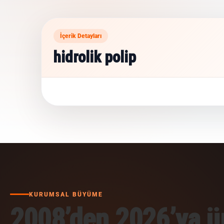
İçerik Detayları
hidrolik polip
KURUMSAL BÜYÜME
2008’den 2026’ya ür