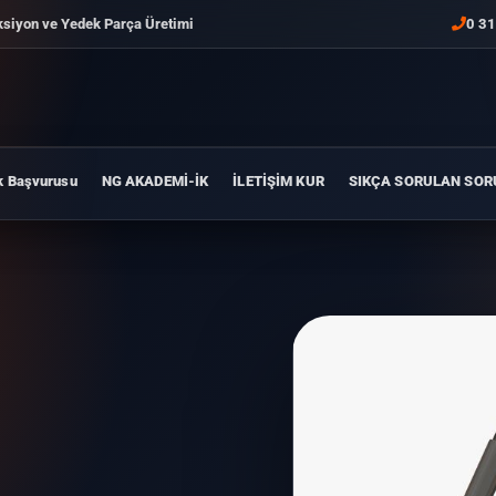
ksiyon ve Yedek Parça Üretimi
0 31
k Başvurusu
NG AKADEMİ-İK
İLETİŞİM KUR
SIKÇA SORULAN SOR