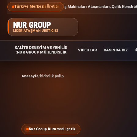
İş Makinaları Ataşmanları, Çelik Konstrü
Türkiye Merkezli Üretici
NUR GROUP
LIDER ATAŞMAN ÜRETICISI
KALİTE DENEYİM VE YENİLİK
VİDEOLAR
BASINDA BİZ
İ
:NUR GROUP MÜHENDİSLİK
Anasayfa
hidrolik polip
Nur Group Kurumsal İçerik