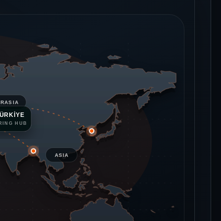
URASIA
ÜRKİYE
RING HUB
ASIA