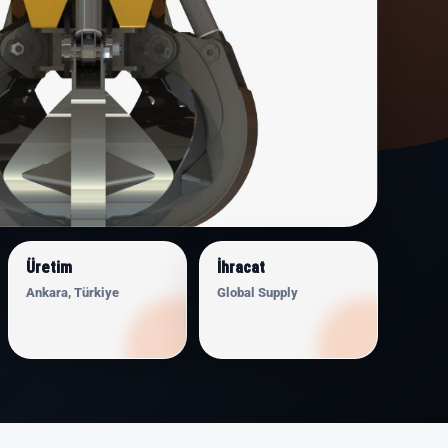
Üretim
İhracat
Ankara, Türkiye
Global Supply