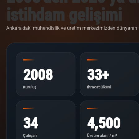
istihdam gelişimi
Ankara’daki mühendislik ve üretim merkezimizden dünyanın fa
2008
33+
Kuruluş
İhracat ülkesi
34
4,500
Çalışan
Üretim alanı / m²