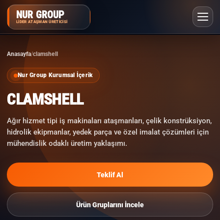
NUR GROUP
LIDER ATAŞMAN ÜRETICISI
Anasayfa
clamshell
SIKÇA SORULAN SORULAR
Nur Group Kurumsal İçerik
CLAMSHELL
Ağır hizmet tipi iş makinaları ataşmanları, çelik konstrüksiyon,
hidrolik ekipmanlar, yedek parça ve özel imalat çözümleri için
mühendislik odaklı üretim yaklaşımı.
Teklif Al
Ürün Gruplarını İncele