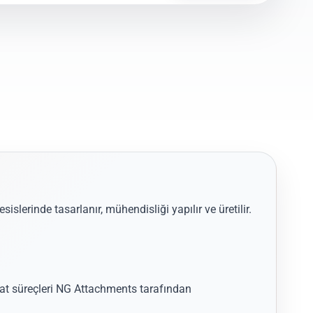
esislerinde tasarlanır, mühendisliği yapılır ve üretilir.
acat süreçleri NG Attachments tarafından