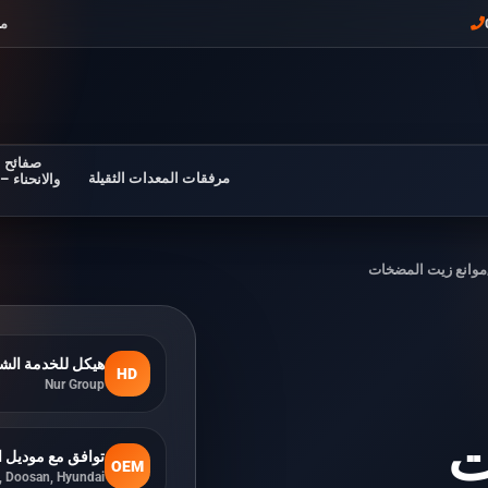
مل
صفائح ف
مرفقات المعدات الثقيلة
والانحناء –
موانع زيت المضخات
هيكل للخدمة الش
HD
Nur Group
ت
توافق مع موديل ال
OEM
i, Doosan, Hyundai