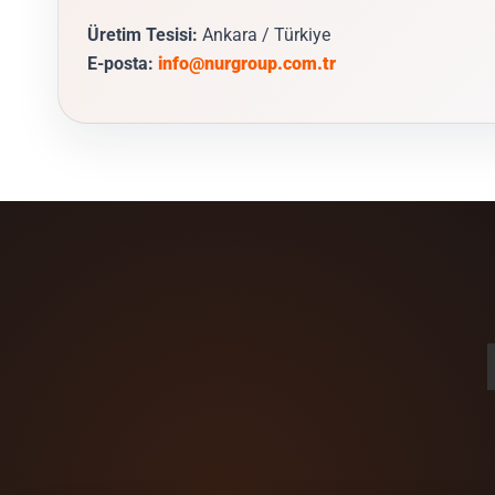
Üretim Tesisi:
Ankara / Türkiye
E-posta:
info@nurgroup.com.tr