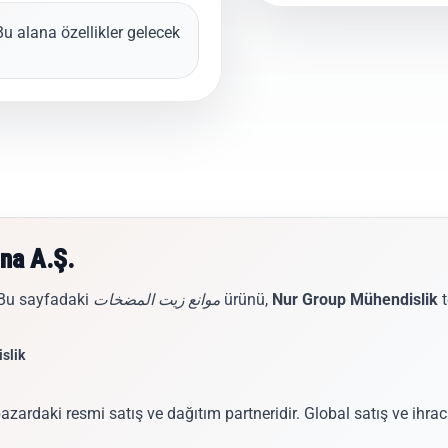
Bu alana özellikler gelecek.
ina A.Ş.
t
Nur Group Mühendislik
ürünü,
موانع زيت المضخات
 Bu sayfadaki
slik
azardaki resmi satış ve dağıtım partneridir. Global satış ve ihr