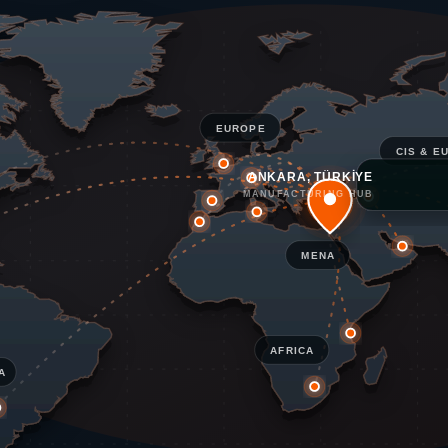
EUROPE
CIS & E
ANKARA, TÜRKİYE
MANUFACTURING HUB
MENA
AFRICA
A