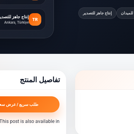
للميدان
إنتاج جاهز للتصدير
إنتاج جاهز للتصدي
TR
Ankara, Türkiye
تفاصيل المنتج
طلب سريع / عرض سع
This post is also available in: