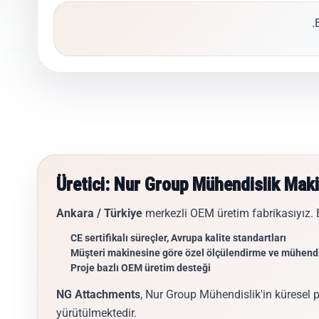
Üretici: Nur Group Mühendislik Mak
Ankara / Türkiye
merkezli OEM üretim fabrikasıyız.
CE sertifikalı süreçler, Avrupa kalite standartları
Müşteri makinesine göre özel ölçülendirme ve mühendi
Proje bazlı OEM üretim desteği
NG Attachments
, Nur Group Mühendislik'in küresel p
yürütülmektedir.