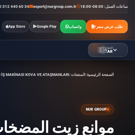
ساعات العمل: 08:00-18:00
export@nurgroup.com.tr
0 312 440 60 34
طلب عرض سعر
واتساب
App Store
Google Play
اللغة
🇸🇦
AR
الصفحة الرئيسية
المنتجات
İŞ MAKİNASI KOVA VE ATAŞMANLARI
NUR GROUP
موانع زيت المضخا