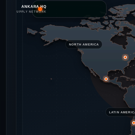
ANKARA HQ
GLOBAL SUPPLY NETWORK
NORTH AMERICA
LATIN AMERIC