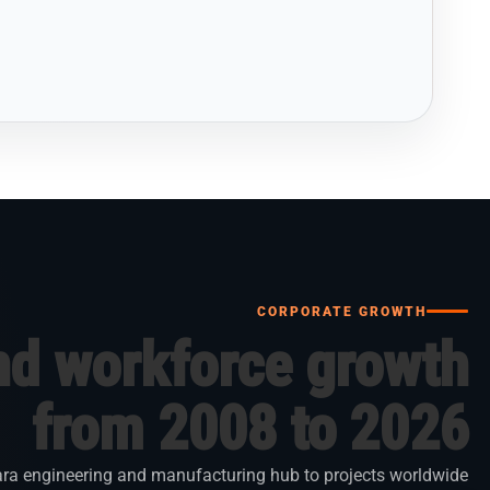
CORPORATE GROWTH
nd workforce growth
from 2008 to 2026
ra engineering and manufacturing hub to projects worldwide.