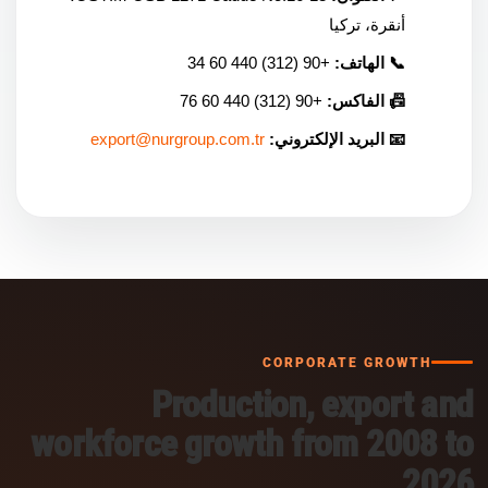
أنقرة، تركيا
📞 الهاتف:
+90 (312) 440 60 34
📠 الفاكس:
+90 (312) 440 60 76
📧 البريد الإلكتروني:
export@nurgroup.com.tr
CORPORATE GROWTH
Production, export and
workforce growth from 2008 to
2026