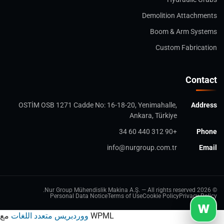
Demolition Attachments
Boom & Arm Systems
Custom Fabrication
Contact
OSTİM OSB 1271 Cadde No: 16-18-20, Yenimahalle,
Address
Ankara, Türkiye
+90 312 440 60 34
Phone
info@nurgroup.com.tr
Email
© 2026 Nur Group Mühendislik Makina A.Ş. — All rights reserved.
Personal Data Notice
Terms of Use
Cookie Policy
Privacy Policy
W
مع WPML
ووردبريس متعدد اللغات